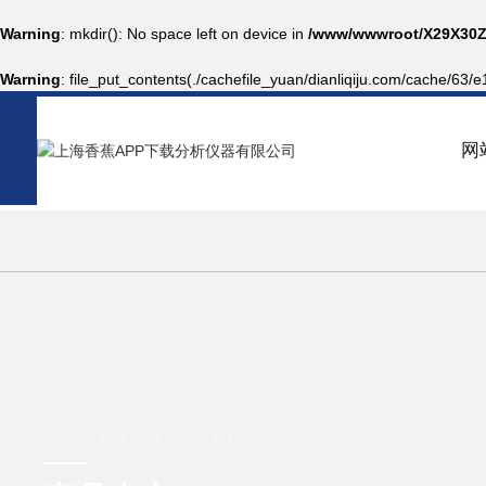
Warning
: mkdir(): No space left on device in
/www/wwwroot/X29X30Z
Warning
: file_put_contents(./cachefile_yuan/dianliqiju.com/cache/63/e
网
PRODUCT CENTER