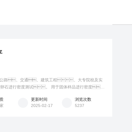
平
适用于公路、交通、建筑工程、大专院校及实
卵石进行密度测试。 用于固体样品进行密度、
平与静水力学装置组合而成 铸铝静水力学装置坚固可靠 防
质
更新时间
浏览次数
向滑轮设计方便称量操作
家
2025-02-17
5237