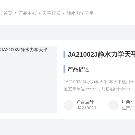
：
首页
/
产品中心
/
天平仪器
/
静水力学天平
JA21002J静水力学天
产品描述
JA21002J静水力学天平.本天平
验室等单位，对砾石、
体积的测量 静水力学装设计 由电子天
产品型号
厂商性
跌落脚设计保证称量的安全 人性化万
JA21002J
生产厂