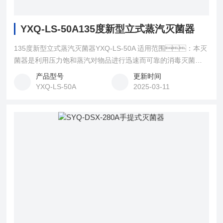
YXQ-LS-50A135度新型立式蒸汽灭菌器
135度新型立式蒸汽灭菌器YXQ-LS-50A 适用范围：本灭
菌器是利用压力饱和蒸汽对物品进行迅速而可靠的消毒灭菌设
备，适用于医疗卫生事业、科研、农
产品型号
更新时间
业等单位。对医疗器械、敷料、玻璃器
YXQ-LS-50A
2025-03-11
皿、溶液培养基等进行消毒灭菌，也适用高原
地区作蒸餐设备和企事业单位制取高质量饮用水，也
可作为制取高温蒸汽源设备。〈br〉