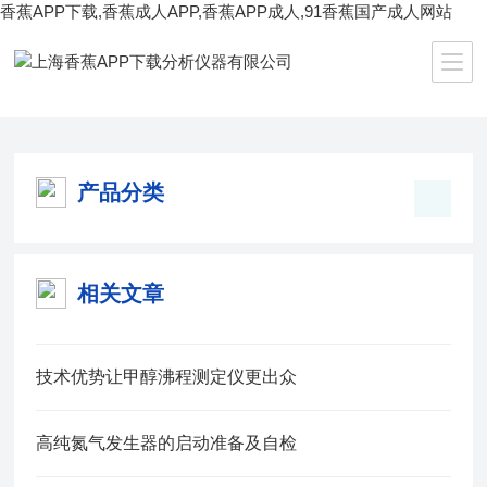
香蕉APP下载,香蕉成人APP,香蕉APP成人,91香蕉国产成人网站
当前位置：
首页
/
产品中心
/
生化理化仪器
/
灭菌器
产品分类
相关文章
技术优势让甲醇沸程测定仪更出众
高纯氮气发生器的启动准备及自检