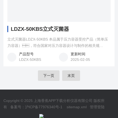
LDZX-50KBS立式灭菌器
立式灭菌器LDZX-50KBS 本品属于压力容器受控产品（简单压
力容器），符合国家对压力容器设计与制作的相关规
定，并取得了食药监产品注册证和消毒产品卫生许可
产品型号
更新时间
证。其结构*可靠，具有快捷简便的操作方式和功能
LDZX-50KBS
2025-02-05
齐全的控制系统，在安全控制上；具有超压自
泄、断水保护、超温自控的数套安全联锁的装
下一页
末页
置。本品操作系统采用*的微机自动处理技术，
Copyright © 2025 上海香蕉APP下载分析仪器有限公司 版权所
有
备案号：沪ICP备77976340号-1
sitemap.xml
管理登陆