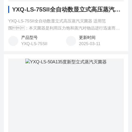
YXQ-LS-75SII全自动数显立式高压蒸汽灭菌器
YXQ-LS-75SII全自动数显立式高压蒸汽灭菌器 适用范
围：本灭菌器是利用压力饱和蒸汽对物品进行迅速而可
靠的消毒灭菌设备，适用于医疗卫生事业、科
产品型号
更新时间
研、农业等单位。对医疗器械、敷
YXQ-LS-75SII
2025-03-11
料、玻璃器皿、溶液培养基等进行消毒灭
菌，也适用高原地区作蒸餐设备和企事业单位制取高质
量饮用水，也可作为制取高温蒸汽源设备。〈br〉