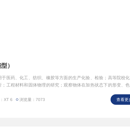
能型）
用于医药、化工、纺织、橡胶等方面的生产化验、检验；高等院校化
析；工程材料和固体物理的研究；观察物体在加热状态下的形变、色
供了有利的熔点测定装置。
XT 6
浏览量：7073
查看更