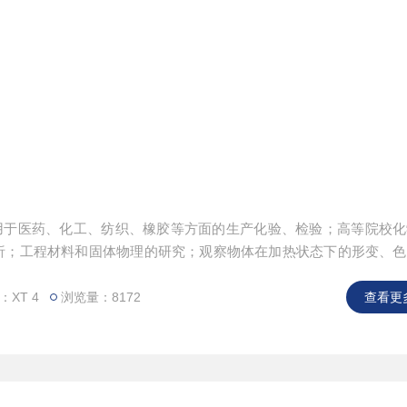
应用于医药、化工、纺织、橡胶等方面的生产化验、检验；高等院校
析；工程材料和固体物理的研究；观察物体在加热状态下的形变、色
供了有利的熔点测定装置。
XT 4
浏览量：8172
查看更