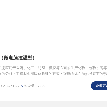
定仪（微电脑控温型）
广泛应用于医药、化工、纺织、橡胶等方面的生产化验、检验；高等
质的分析；工程材料和固体物理的研究；观察物体在加热状态下的形
过程提供了有利的熔点测定装置。
XT5/XT5A
浏览量：7306
查看更