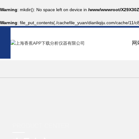
Warning
: mkdir(): No space left on device in
/www/wwwroot/X29X30Z
Warning
: file_put_contents(./cachefile_yuan/dianliqiju.com/cache/11/c
网
PRODUCT CENTER