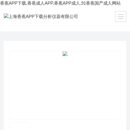
香蕉APP下载,香蕉成人APP,香蕉APP成人,91香蕉国产成人网站
当前位置：
首页
/
产品中心
/
天平仪器
/
0.1mg分析天平
/ 