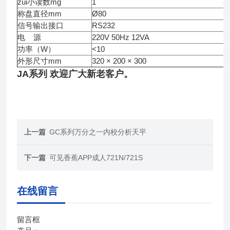
zui小读数mg
1
称盘直径mm
Ø80
信号输出接口
RS232
电 源
220V 50Hz 12VA
功率（W）
<10
外形尺寸mm
320 × 200 × 300
JA系列
欢迎广大新老客户。
上一篇
GC系列万分之一内校分析天平
下一篇
可见香蕉APP成人721N/721S
在线留言
留言框