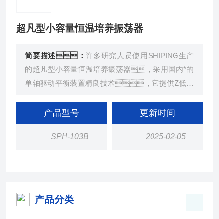
超凡型小容量恒温培养振荡器
简要描述：
许多研究人员使用SHIPING生产
的超凡型小容量恒温培养振荡器，采用国内*的
单轴驱动平衡装置精良技术，它提供Z低的
机械磨擦，保证极低的噪音和能耗，
因此是国内的摇床，享有很好的声誉，
产品型号
更新时间
是医学、制药、食品、环保等
SPH-103B
2025-02-05
研究应用领域的必然之选 。
产品分类