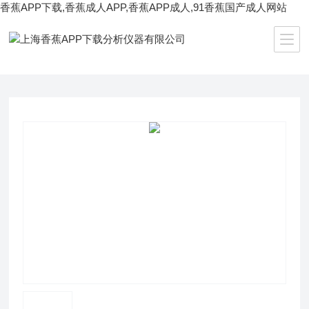
香蕉APP下载,香蕉成人APP,香蕉APP成人,91香蕉国产成人网站
当前位置：
首页
/
产品中心
/
生化理化仪器
/
振荡器
/ SPH-103B超凡型小容量恒温培养振荡器