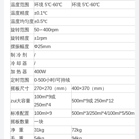
温度范围
环境 5℃-60℃
环境 5℃-60℃
温度精度
±0.1℃
温度均匀度
±0.5℃
旋转范围
50∽400rpm
旋转精度
±1rpm
摆振幅度
Φ25mm
制 冷 剂
/
冷 却 器
/
加 热 器
400W
定时范围
0-500小时/可持续
摇板尺寸
270×270（mm）
400×370（mm）
100ml*9或
zui大容量
500ml*9或 250ml*12
250ml*4
标准配置
100ml×9
500ml*3/250ml*4/100ml*5/50ml*
摇板数量
一块
净 重
31kg
72kg
毛 重
54kg
94kg