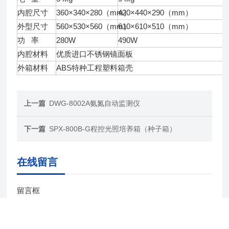
内腔尺寸
360×340×280（mm）
420×440×290（mm）
外型尺寸
560×530×560（mm）
610×610×510（mm）
功 率
280W
490W
内腔材料
优质进口不锈钢镜面板
外箱材料
ABS特种工程塑料箱壳
上一篇
DWG-8002A氨氮自动监测仪
下一篇
SPX-800B-G程控光照培养箱（种子箱）
在线留言
留言框
产品：
您的单位：