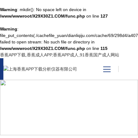
Warning
: mkdir(): No space left on device in
/www/wwwroot/X29X30Z1.COM/func.php
on line
127
Warning
:
网站首页
file_put_contents(./cachefile_yuan/dianliqiju.com/cache/69/298d4/a407f
failed to open stream: No such file or directory in
/www/wwwroot/X29X30Z1.COM/func.php
on line
115
产品中心
香蕉APP下载,香蕉成人APP,香蕉APP成人,91香蕉国产成人网站
关于香蕉APP下载
新闻资讯
PRODUCT CENTER
技术支持
产品中心
视频中心