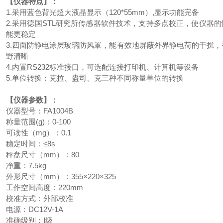
【仪器特点】：
1.采用蓝色背光超大液晶显示（120*55mm）,显示功能完备
2.采用德国STL研究所传感器软件技术，支持多点校正，使仪器的
能更稳定
3.四面防静电涂层玻璃防风罩，能有效地屏蔽外界静电荷的干扰，
野清晰
4.内置RS232标准接口，可选配连接打印机、计算机等设备
5.单位转换：克拉、盎司、克三种不同称量单位的转换
【仪器参数】：
仪器型号：FA1004B
称量范围(g)：0-100
可读性（mg）：0.1
稳定时间：≤8s
秤盘尺寸（mm）：80
净重：7.5kg
外形尺寸（mm）：355×220×325
工作空间高度：220mm
校准方式：外部校准
电源：DC12V-1A
准确级别：Ⅰ级