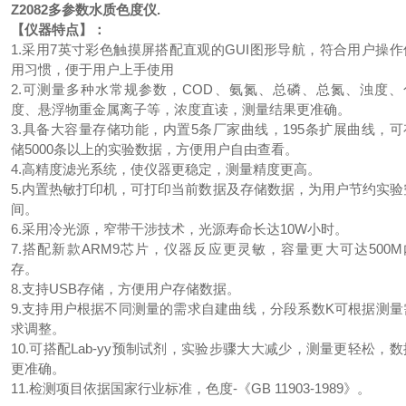
Z2082
多参数水质色度仪
.
【仪器特点】：
1.采用7英寸彩色触摸屏搭配直观的GUI图形导航，符合用户操作
用习惯，便于用户上手使用
2.可测量多种水常规参数，COD、氨氮、总磷、总氮、浊度、
度、悬浮物重金属离子等，浓度直读，测量结果更准确。
3.具备大容量存储功能，内置5条厂家曲线，195条扩展曲线，可
储5000条以上的实验数据，方便用户自由查看。
4.高精度滤光系统，使仪器更稳定，测量精度更高。
5.内置热敏打印机，可打印当前数据及存储数据，为用户节约实验
间。
6.采用冷光源，窄带干涉技术，光源寿命长达10W小时。
7.搭配新款ARM9芯片，仪器反应更灵敏，容量更大可达500M
存。
8.支持USB存储，方便用户存储数据。
9.支持用户根据不同测量的需求自建曲线，分段系数K可根据测量
求调整。
10.可搭配Lab-yy预制试剂，实验步骤大大减少，测量更轻松，数
更准确。
11.检测项目依据国家行业标准，色度-《GB 11903-1989》。