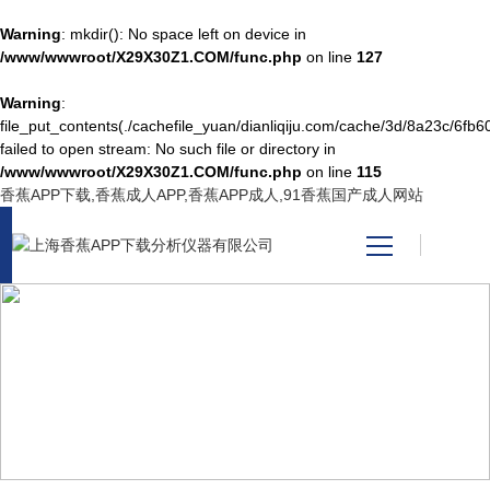
Warning
: mkdir(): No space left on device in
/www/wwwroot/X29X30Z1.COM/func.php
on line
127
Warning
:
网站首页
file_put_contents(./cachefile_yuan/dianliqiju.com/cache/3d/8a23c/6fb60
failed to open stream: No such file or directory in
/www/wwwroot/X29X30Z1.COM/func.php
on line
115
产品中心
香蕉APP下载,香蕉成人APP,香蕉APP成人,91香蕉国产成人网站
关于香蕉APP下载
新闻资讯
PRODUCT CENTER
技术支持
产品中心
视频中心