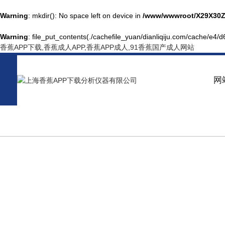
Warning
: mkdir(): No space left on device in
/www/wwwroot/X29X30Z
Warning
: file_put_contents(./cachefile_yuan/dianliqiju.com/cache/e4/d6
香蕉APP下载,香蕉成人APP,香蕉APP成人,91香蕉国产成人网站
网
PRODUCT CENTER