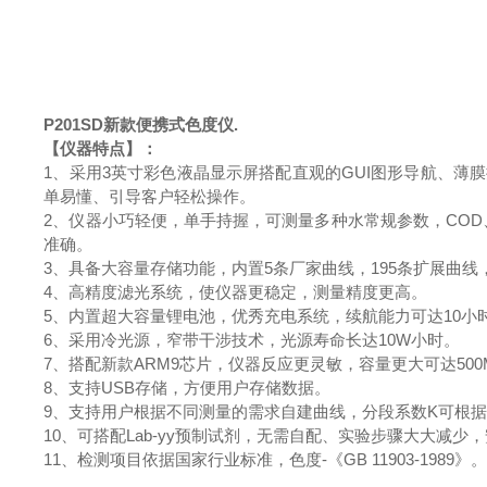
P201SD
新款便携式色度仪.
【仪器特点】：
1、采用3英寸彩色液晶显示屏搭配直观的GUI图形导航、薄
单易懂、引导客户轻松操作。
2、仪器小巧轻便，单手持握，可测量多种水常规参数，CO
准确。
3、具备大容量存储功能，内置5条厂家曲线，195条扩展曲线
4、高精度滤光系统，使仪器更稳定，测量精度更高。
5、内置超大容量锂电池，优秀充电系统，续航能力可达10小
6、采用冷光源，窄带干涉技术，光源寿命长达10W小时。
7、搭配新款ARM9芯片，仪器反应更灵敏，容量更大可达500
8、支持USB存储，方便用户存储数据。
9、支持用户根据不同测量的需求自建曲线，分段系数K可根
10、可搭配Lab-yy预制试剂，无需自配、实验步骤大大减
11、检测项目依据国家行业标准，色度-《GB 11903-1989》