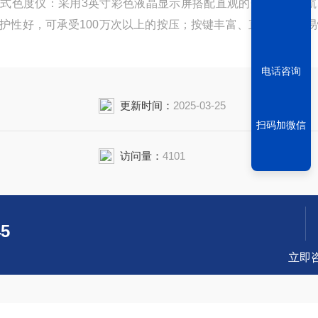
便携式色度仪：采用3英寸彩色液晶显示屏搭配直观的GUI图形导
护性好，可承受100万次以上的按压；按键丰富、直观、简单
电话咨询
更新时间：
2025-03-25
扫码加微信
访问量：
4101
45
立即