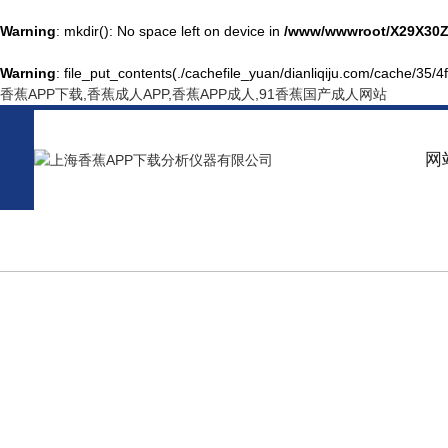
Warning
: mkdir(): No space left on device in
/www/wwwroot/X29X30Z
Warning
: file_put_contents(./cachefile_yuan/dianliqiju.com/cache/35/4f
香蕉APP下载,香蕉成人APP,香蕉APP成人,91香蕉国产成人网站
网
PRODUCT CENTER