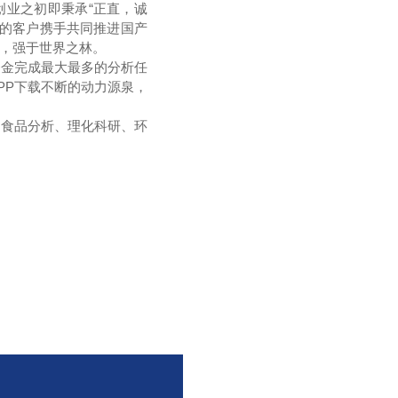
创业之初即秉承“正直，诚
爱的客户携手共同推进国产
济，强于世界之林。
资金完成最大最多的分析任
PP下载不断的动力源泉，
、食品分析、理化科研、环