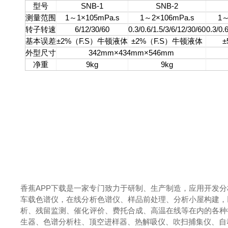
型号
SNB-1
SNB-2
测量范围
1～1×105mPa.s
1～2×106mPa.s
1～
转子转速
6/12/30/60
0.3/0.6/1.5/3/6/12/30/60
0.3/0.
基本误差
±2%（F.S）牛顿液体
±2%（F.S）牛顿液体
外型尺寸
342mm×434mm×546mm
净重
9kg
9kg
香蕉APP下载是一家专门致力于研制、生产制造，应用开发
车载色谱仪，在线分析色谱仪、样品前处理、分析小屋构建，
析、残留监测、催化评价、费托合成、高温在线等在内的各种
生器、色谱分析柱、顶空进样器、热解吸仪、吹扫捕集仪、自