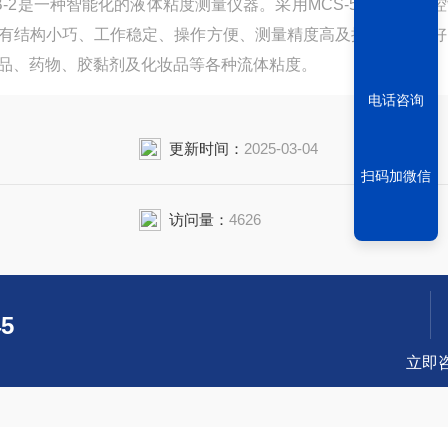
B-2是一种智能化的液体粘度测量仪器。采用MCS-51系列微机
有结构小巧、工作稳定、操作方便、测量精度高及抗干扰性能好
品、药物、胶黏剂及化妆品等各种流体粘度。
电话咨询
更新时间：
2025-03-04
扫码加微信
访问量：
4626
45
立即