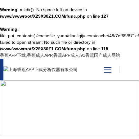
Warning
: mkdir(): No space left on device in
/www/wwwroot/X29X30Z1.COM/func.php
on line
127
Warning
:
网站首页
file_put_contents(./cachefile_yuan/dianliqiju.com/cache/48/7ef69/871e9
failed to open stream: No such file or directory in
/www/wwwroot/X29X30Z1.COM/func.php
on line
115
产品中心
香蕉APP下载,香蕉成人APP,香蕉APP成人,91香蕉国产成人网站
关于香蕉APP下载
新闻资讯
PRODUCT CENTER
技术支持
产品中心
视频中心