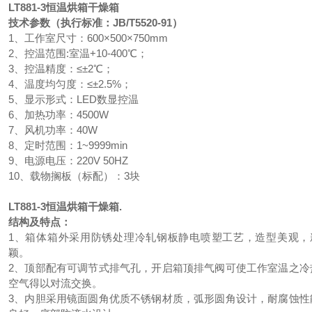
LT881-3
恒温烘箱干燥箱
技术参数（执行标准：JB/T5520-91）
1、工作室尺寸：600×500×750mm
2、控温范围:室温+10-400℃；
3、控温精度：≤±2℃；
4、温度均匀度：≤±2.5%；
5、显示形式：LED数显控温
6、加热功率：4500W
7、风机功率：40W
8、定时范围：1~9999min
9、电源电压：220V 50HZ
10、载物搁板（标配）：3块
LT881-3
恒温烘箱干燥箱.
结构及特点：
1、箱体箱外采用防锈处理冷轧钢板静电喷塑工艺，造型美观，
颖。
2、顶部配有可调节式排气孔，开启箱顶排气阀可使工作室温之冷
空气得以对流交换。
3、内胆采用镜面圆角优质不锈钢材质，弧形圆角设计，耐腐蚀性