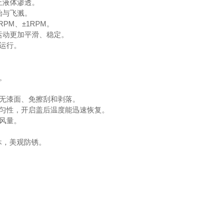
止液体渗透。
始与飞溅。
PM、±1RPM。
运动更加平滑、稳定。
运行。
。
。
、无漆面、免擦刮和剥落。
均匀性，开启盖后温度能迅速恢复。
风量。
休，美观防锈。