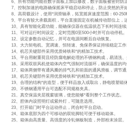
6、所有功能均能在数字面板上加以修改，数字面板被密封防
7、控制加速的电路确保摇床平稳启动和停止，防止突然的开
8、高荷载设计，使用*润滑轴承，拓宽摇床速度范围：60-250R
9、平台有较大承载面积，平台直接固定在机械传动部位上，
10、具有智能化霜功能，能确保仪器在低温状态下长时间连续
11、可对运行时间设定，定时范围0至500小时并可自动停机
12、设定参数自动记忆，并可在电源间断后自动恢复。
13、大力矩电机、宽调速、恒转速、免保养保证持续稳定工作
14、机芯关键部件采用优质铸铁和*的精加工技术。
15、平台用耐重荷且经防腐电解处理的不锈钢构成，易清洗
16、采用双鼓风机使箱体内空气强制对流循环，确保温度的
17、箱体两侧带有通风瓣的排气孔和前面的通风滑板，调节通
18、机芯关键部件采用优质铸铁和*的精加工技术。
19、合理的结构*的造型，便于样品放入或取出，静电喷塑箱
20、不锈钢通用平台可选配不同规格夹具。
21、真空保温夹层视窗玻璃，使您能够*看到整个工作状态。
22、腔体内设照明灯或紫外灯，可随意选用。
23、打开箱门时平台运动停止，闭合时平台启动。
24、箱体底部为四个可移动的双轮脚轮可便于移动箱体。
25、箱体由高质量、高强度的冷轧钢板制造，外部粉末涂层。