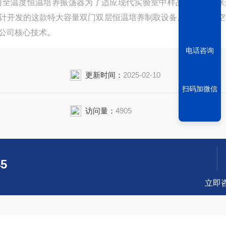
门全温度恒温培养振荡器为了适应现代实验室中样品处理量越来
计开发的这款特大容量双门双层恒温培养制取设备。具有腔体空
公司核心技术。
电话咨询
更新时间：
2025-02-10
扫码加微信
访问量：
4905
45
立即