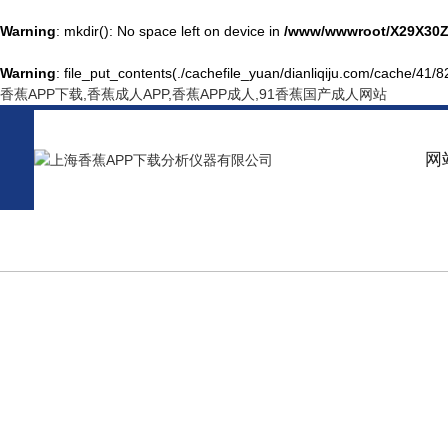
Warning
: mkdir(): No space left on device in
/www/wwwroot/X29X30Z
Warning
: file_put_contents(./cachefile_yuan/dianliqiju.com/cache/41/8
香蕉APP下载,香蕉成人APP,香蕉APP成人,91香蕉国产成人网站
网
PRODUCT CENTER