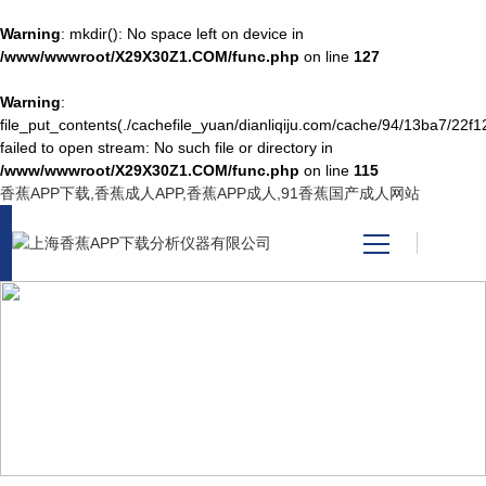
Warning
: mkdir(): No space left on device in
/www/wwwroot/X29X30Z1.COM/func.php
on line
127
Warning
:
网站首页
file_put_contents(./cachefile_yuan/dianliqiju.com/cache/94/13ba7/22f12
failed to open stream: No such file or directory in
/www/wwwroot/X29X30Z1.COM/func.php
on line
115
产品中心
香蕉APP下载,香蕉成人APP,香蕉APP成人,91香蕉国产成人网站
关于香蕉APP下载
新闻资讯
PRODUCT CENTER
技术支持
产品中心
视频中心