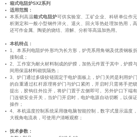
箱式电阻炉
SX2系列
适用范围：
本系列高温
箱式电阻炉
可供实验室、工矿企业、科研单位作
析测定和一般小型钢件淬火、退火、回火等热处理加热用，
还可作金属、陶瓷的烧结、溶解、分析等高温加热用。
本机特点：
1、本系列电阻炉外形均为长方形，炉壳系用角钢及优质钢板
接制成；
2、工作室为耐火材料制成的炉膛，加热元件置于其中，炉膛
间用保温材料砌筑隔热；
3、炉门通过多级铰链固定于电炉面板上，炉门关闭是利用炉
的自重通过杠杆原理将炉门与炉口紧闭，开启时只需将手把
提出，胶钩往外拉开，将炉门置于左侧即可。另外炉口下端
门连锁安全开关，当炉门开启时，电炉电源自动切断，以保
操作；
4、本机温度控制系统采用微电脑智能控制，数字式显示温度
大视角电流表，可使用户清晰观察；
技术参数：