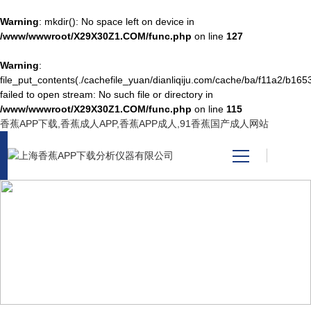
Warning
: mkdir(): No space left on device in
/www/wwwroot/X29X30Z1.COM/func.php
on line
127
Warning
:
网站首页
file_put_contents(./cachefile_yuan/dianliqiju.com/cache/ba/f11a2/b1653
failed to open stream: No such file or directory in
/www/wwwroot/X29X30Z1.COM/func.php
on line
115
产品中心
香蕉APP下载,香蕉成人APP,香蕉APP成人,91香蕉国产成人网站
关于香蕉APP下载
新闻资讯
PRODUCT CENTER
技术支持
产品中心
视频中心