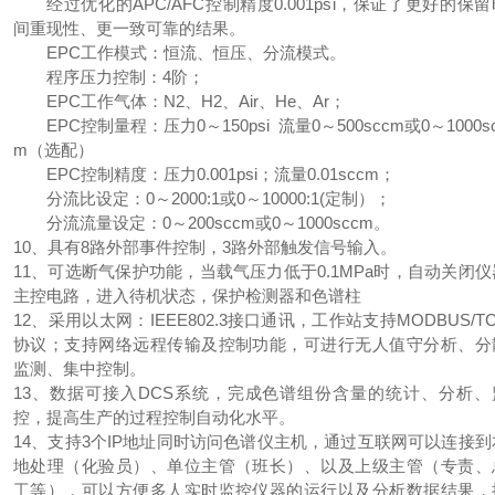
经过优化的APC/AFC控制精度0.001psi，保证了更好的保留
间重现性、更一致可靠的结果。
EPC工作模式：恒流、恒压、分流模式。
程序压力控制：4阶；
EPC工作气体：N2、H2、Air、He、Ar；
EPC控制量程：压力0～150psi 流量0～500sccm或0～1000s
m（选配）
EPC控制精度：压力0.001psi；流量0.01sccm；
分流比设定：0～2000:1或0～10000:1(定制）；
分流流量设定：0～200sccm或0～1000sccm。
10、具有8路外部事件控制，3路外部触发信号输入。
11、可选断气保护功能，当载气压力低于0.1MPa时，自动关闭仪
主控电路，进入待机状态，保护检测器和色谱柱
12、采用以太网：IEEE802.3接口通讯，工作站支持MODBUS/T
协议；支持网络远程传输及控制功能，可进行无人值守分析、分
监测、集中控制。
13、数据可接入DCS系统，完成色谱组份含量的统计、分析、
控，提高生产的过程控制自动化水平。
14、支持3个IP地址同时访问色谱仪主机，通过互联网可以连接到
地处理（化验员）、单位主管（班长）、以及上级主管（专责、
工等），可以方便多人实时监控仪器的运行以及分析数据结果，