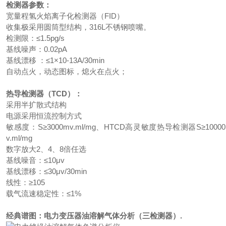
检测器参数：
宽量程氢火焰离子化检测器（FID）
收集极采用圆筒型结构，316L不锈钢喷嘴。
检测限：≤1.5pg/s
基线噪声：0.02pA
基线漂移 ：≤1×10-13A/30min
自动点火，动态图标，熄火在点火；
热导检测器（TCD）：
采用半扩散式结构
电源采用恒流控制方式
敏感度：S≥3000mv.ml/mg、HTCD高灵敏度热导检测器S≥1000
v.ml/mg
数字放大2、4、8倍任选
基线噪音：≤10μv
基线漂移：≤30μv/30min
线性：≥105
载气流速稳定性：≤1%
经典谱图：电力变压器油溶解气体分析（三检测器）.