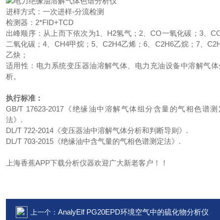
进样方式：一次进样-分流检测
检测器：2*FID+TCD
出峰顺序：从上而下依次为1、H2氢气；2、CO一氧化碳；3、CO
二氧化碳；4、CH4甲烷；5、C2H4乙烯；6、C2H6乙烷；7、C2H
乙炔；
适用性：电力系统变压器油溶解气体、电力充油设备中溶解气体
析。
执行标准：
GB/T 17623-2017《绝缘油中溶解气体组分含量的气相色谱测
法》.
DL/T 722-2014《变压器油中溶解气体分析和判断导则》.
DL/T 703-2015《绝缘油中含气量的气相色谱测定法》.
上海香蕉APP下载分析仪器欢迎广大新老客户！！
AnalyElf PG20EPD环境空气中的硫化物分析仪
上一个：