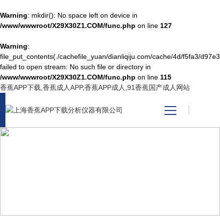
Warning
: mkdir(): No space left on device in
/www/wwwroot/X29X30Z1.COM/func.php
on line
127
Warning
:
网站首页
file_put_contents(./cachefile_yuan/dianliqiju.com/cache/4d/f5fa3/d97e3
failed to open stream: No such file or directory in
/www/wwwroot/X29X30Z1.COM/func.php
on line
115
产品中心
香蕉APP下载,香蕉成人APP,香蕉APP成人,91香蕉国产成人网站
关于香蕉APP下载
新闻资讯
PRODUCT CENTER
技术支持
产品中心
视频中心