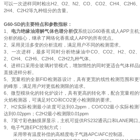
可以一次进样同时检出H2、O2、N2、CO、CO2、CH4、C2H6、
2H4、C2H2等九种组分的含量。
G60-SD的主要特点和参数指标：
1、
电力绝缘油溶解气体色谱分析仪
系统以G60香蕉成人APP主机
分析的核心，继承了网络化香蕉成人APP的所有优点。
2、采用灵活多变的分析流程，满足用户不同的检测需求。
3、一次进样，最多可同时分析绝缘油中CO、CO2、H2、O2、
2、CH4、C2H6、C2H4、C2H2九种气体。
4、进样口采用全玻璃衬管模式，增加惰性的同时更适合气体样品
直接进样分析。
5、宽量程的全新FID检测器设计，具有更宽的线性检测范围和更
的峰形，满足用户对更低检测限的追求。
6、微型模块化的转化炉设计，具有更高的转化率，配合宽量程的
火焰检测器，可满足对CO和CO2更小检测限的要求。
7、H2实际检测最小浓度可达到0.2ppm，CO/CO2最小实际检测
达到0.02ppm；C2H2最小检测限0.01ppm
8、7英寸彩色触摸屏显示，主机可提供RS232通讯口和LANE网口
9、电子气路EPC控制方式：
采用带有温度补偿的高精度电子气路APC/AFC控制器。