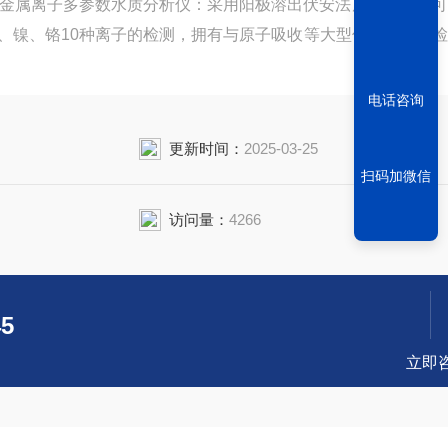
携式重金属离子多参数水质分析仪：采用阳极溶出伏安法原理检测，
、镍、铬10种离子的检测，拥有与原子吸收等大型仪器相近的
电话咨询
更新时间：
2025-03-25
扫码加微信
访问量：
4266
45
立即