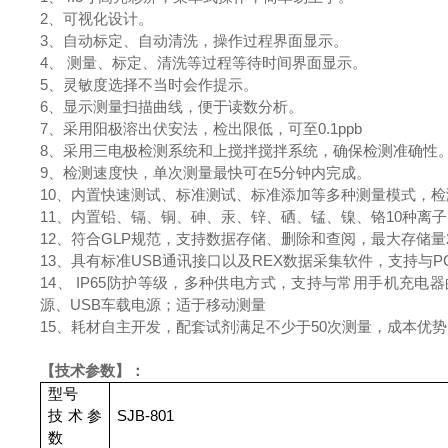
2、可视化设计。
3、自动标定、自动清洗，操作过程界面显示。
4、 测量、标定、清洗等过程等待时间界面显示。
5、灵敏度选择不当时会作提示。
6、显示测量扫描曲线，便于读数分析。
7、采用阳极溶出伏安法，检出限低，可至0.1ppb
8、采用三电极检测系统和上搅拌搅拌系统，确保检测准确性
9、检测速度快，单次测量最快可在5分钟内完成。
10、内置快速测试、标准测试、标准添加等多种测量模式，
11、内置铅、镉、铜、砷、汞、锌、硒、锰、镍、铬10种离
12、符合GLP规范，支持数据存储、删除和查阅，最大存储量
13、具有标准USB通讯接口以及REX数据采集软件，支持与
14、 IP65防护等级，多种供电方式，支持与常用手机充
源、USB车载电源；适于移动测量
15、耗材自主开发，配套试剂满足不少于50次测量，成本优
【技术参数】：
型号
技术参
SJB-801
数