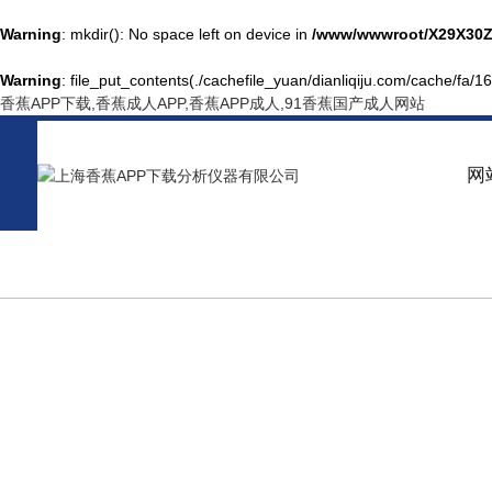
Warning
: mkdir(): No space left on device in
/www/wwwroot/X29X30Z
Warning
: file_put_contents(./cachefile_yuan/dianliqiju.com/cache/fa/16
香蕉APP下载,香蕉成人APP,香蕉APP成人,91香蕉国产成人网站
网
PRODUCT CENTER