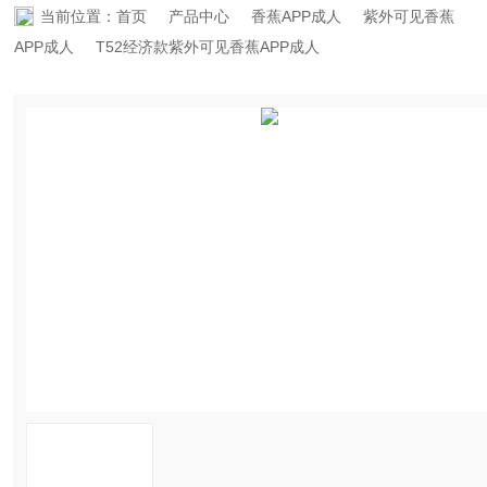
当前位置：
首页
产品中心
香蕉APP成人
紫外可见香蕉
资料下载
APP成人
T52经济款紫外可见香蕉APP成人
在线留言
联系香蕉APP下载