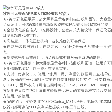
紫外可见香蕉APP成人
T52经济款 特点：
★7英寸彩色显示屏，超大屏幕显示各种扫描曲线和图谱。大容量
品室设计，可选配8联排自动圆盘旋转式样品架和5联超宽样品架
★全新优化的自准式CT光路设计，全密封式光路设计，保证仪器
额测量精度和稳定性。
★高精度、一体化正弦机构，波长准确的可靠保证
★自动光源调整设计，自动定位，保证仪器光学系统处于良好
态。
★悬架式光学系统设计，消除震动或变形对光学系统的影响。
★7英寸彩色屏幕：超大屏幕显示各种扫描曲线和图谱，让用户可
不用借助电脑就可以完成所有测量需要。
★支持U盘存储，方便用户使用：用户测量的数据可以直接导出
盘，数据的打开和编辑不需要任何专业辅助软件支持，可支持Exc
l、TXT 、图片格式（可输出四种格式:.CSV、.qua、.tet、.bmp
方便用户直接在PC上编辑实验报告，极大的节省高校实验台空间
方便用户的使用。
★*的硬件：业内*使用*的32位Cortex_M3处理器，主频达到120
仪器内部可存储5000条测试数据或500条工作曲线。