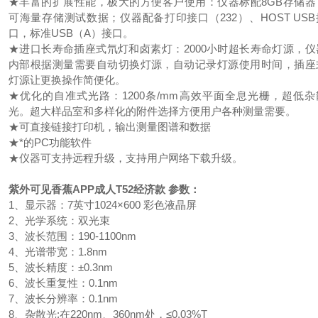
★丰富的扩展性能，极大的方便客户使用：仪器标配8GB存储器
可海量存储测试数据；仪器配备打印接口（232）、HOST USB
口，标准USB（A）接口。
★进口长寿命插座式氘灯和卤素灯：2000小时超长寿命灯源，仪
内部根据测量需要自动切换灯源，自动记录灯源使用时间，插座
灯源让更换操作简便化。
★优化的自准式光路：1200条/mm高效平面全息光栅，超低杂
光。超大样品室和多样化的附件选择方便用户各种测量需要。
★可直接链接打印机，输出测量图谱和数据
★*的PC功能软件
★仪器可支持远程升级，支持用户网络下载升级。
紫外可见香蕉APP成人
T52经济款 参数：
1、显示器：7英寸1024×600 彩色液晶屏
2、光学系统：双光束
3、波长范围：190-1100nm
4、光谱带宽：1.8nm
5、波长精度：±0.3nm
6、波长重复性：0.1nm
7、波长分辨率：0.1nm
8、杂散光:在220nm、360nm处，≤0.03%T