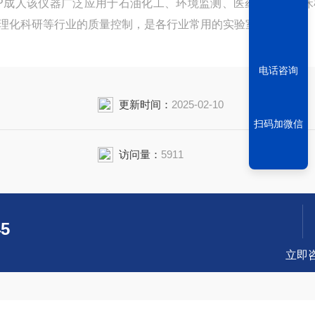
PP成人该仪器广泛应用于石油化工、环境监测、医药卫生、临
理化科研等行业的质量控制，是各行业常用的实验室仪器。
电话咨询
更新时间：
2025-02-10
扫码加微信
访问量：
5911
45
立即