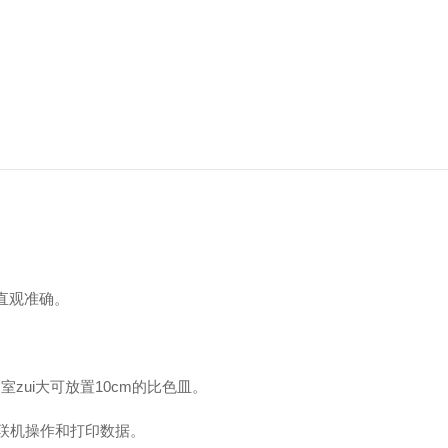
直观准确。
。
zui大可放置10cm的比色皿。
便联机操作和打印数据。