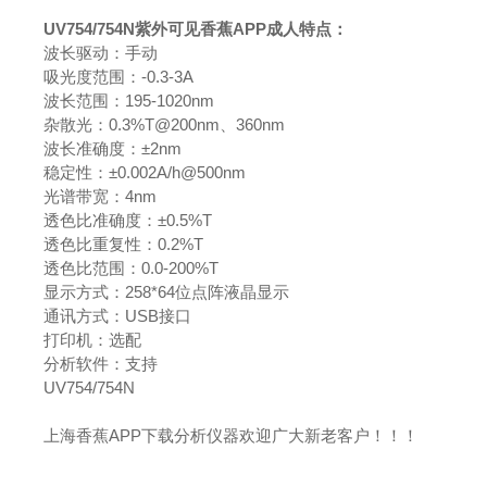
UV754/754N
紫外可见香蕉APP成人
特点：
波长驱动：手动
吸光度范围：-0.3-3A
波长范围：195-1020nm
杂散光：0.3%T@200nm、360nm
波长准确度：±2nm
稳定性：±0.002A/h@500nm
光谱带宽：4nm
透色比准确度：±0.5%T
透色比重复性：0.2%T
透色比范围：0.0-200%T
显示方式：258*64位点阵液晶显示
通讯方式：USB接口
打印机：选配
分析软件：支持
UV754/754N
上海香蕉APP下载分析仪器欢迎广大新老客户！！！