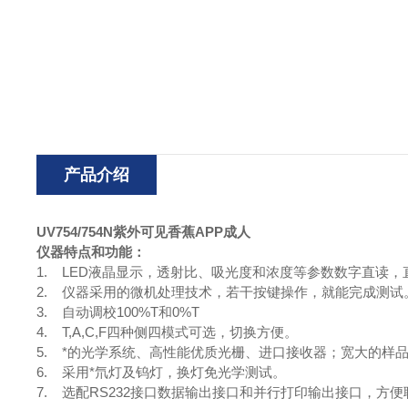
产品介绍
UV754/754N
紫外可见香蕉APP成人
仪器特点和功能：
1. LED液晶显示，透射比、吸光度和浓度等参数数字直读，
2. 仪器采用的微机处理技术，若干按键操作，就能完成测试
3. 自动调校100%T和0%T
4. T,A,C,F四种侧四模式可选，切换方便。
5. *的光学系统、高性能优质光栅、进口接收器；宽大的样品室
6. 采用*氘灯及钨灯，换灯免光学测试。
7. 选配RS232接口数据输出接口和并行打印输出接口，方