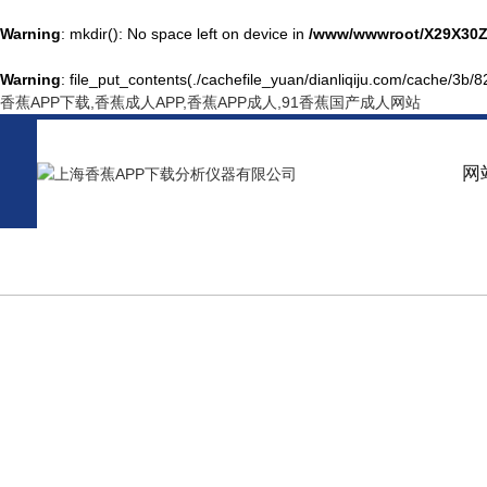
Warning
: mkdir(): No space left on device in
/www/wwwroot/X29X30Z
Warning
: file_put_contents(./cachefile_yuan/dianliqiju.com/cache/3b/82
香蕉APP下载,香蕉成人APP,香蕉APP成人,91香蕉国产成人网站
网
PRODUCT CENTER