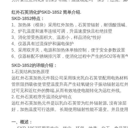
红外石英消化炉
SKD-18S2 简单介绍.
SKD-18S2特点：
1、加热体（模块）采用红外加热，石英管辐射，耐强酸强碱
2、炉孔温度和速率连续可调，升温速度快且杜绝挂壁
3、消化管受热面积大、温差小，样品消化*性好
4、仪器具有过流保护和漏电保护
5、采用双开关，电源和加热体单独控制，便于安全参数设置
6、仪器标配不锈钢排污罩，使消化过程中产生的SO2等有
SKD-18S2的详细介绍：
1.石英结构加热原理
远红外石英加热元件我公司采用珠光乳白石英管配用电热材料
管所阻挡吸收使管壁温度升高产生硅氧键分子振动辐射远红外
过可见和近红外的弊端,从而有效地使电能转化为远红外线。
2. 红外石英程序升温消化炉特点
远红外石英加热元件是以乳白石英管为红外辐射源, 没有涂层
好，加热温度可行选择。 长期使用辐射性能不退变。并且使
一、概述：