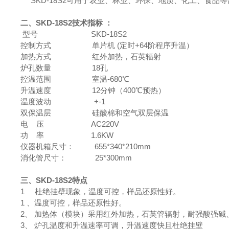
SKD-18S2可用于农业、林业、环保、地质、化工、食品
二、SKD-18S2技术指标 ：
型号 SKD-18S2
控制方式 单片机 (定时+64阶程序升温）
加热方式 红外加热，石英辐射
炉孔数量 18孔
控温范围 室温-680℃
升温速度 12分钟（400℃预热）
温度波动 +-1
双保温层 硅酸棉和空气双层保温
电 压 AC220V
功 率 1.6KW
仪器机箱尺寸： 655*340*210mm
消化管尺寸： 25*300mm
三、SKD-18S2特点
1 杜绝挂壁现象，温度可控，样品还原性好。
1 、温度可控，样品还原性好。
2、 加热体（模块）采用红外加热，石英管辐射，耐强酸强碱
3、 炉孔温度和升温速率可调，升温速度快且杜绝挂壁