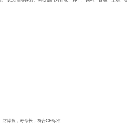
等部门以及高等院校、科研部门对植株、种子、饲料、食品、土壤、
、防爆裂，寿命长，符合CE标准