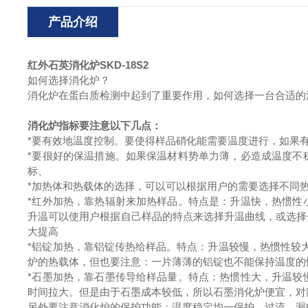
产品介绍
红外石英消化炉
SKD-18S2
如何选择消化炉？
消化炉在蛋白质检测中起到了重要作用，如何选择一台合适的
消化炉指标要注意以下几点：
*要有效地温度控制。要使得样品硝化能需要温度进行，如果
*要很好的保温措施。如果保温材料势单力薄，必造成温度不
标、
*加热体和热载体的选择，可以可以根据用户的需要选择不同
*红外加热，靠热辐射来加热样品。特点是：升温快，热惯性
升温可以使用户根据自己样品的特点来选择升温曲线，或选择
大提高
*铝锭加热，靠铝锭传热给样品。特点：升温较慢，热惯性较
炉的热载体，但也要注意：一片薄薄的铝锭也不能保持温度的
*石墨加热，靠石墨传导给样品量。特点：热惯性大，升温较
时间拉大。但是由于石墨成本较低，所以石墨消化炉便宜，对
另外要注意消化炉的保护功能：温度稳定均一保护，过流、漏