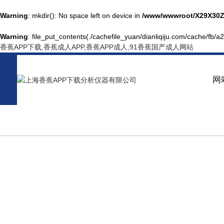
Warning
: mkdir(): No space left on device in
/www/wwwroot/X29X30Z
Warning
: file_put_contents(./cachefile_yuan/dianliqiju.com/cache/fb/a2
香蕉APP下载,香蕉成人APP,香蕉APP成人,91香蕉国产成人网站
网
PRODUCT CENTER