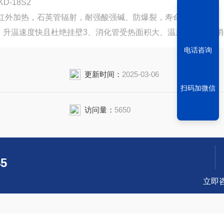
-18S2
用红外加热，石英管辐射，耐强酸强碱、防爆裂，寿命长
，升温速度快且杜绝挂壁3、消化管受热面积大、温差小，样品消
电话咨询
更新时间：
2025-03-06
扫码加微信
访问量：
5650
45
立即