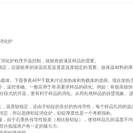
消化炉
有消化炉程序升温控制，就能有效满足样品的需要。
稳定，仪器较厚的保温层是温度是温度稳定的需要。故保温材料的
热载体。下面香蕉APP下载来讨论加热体和热载体的选择。现在加热
小，温控准确。一般应用于有高要求样品的硝化。例如：有较高较
分段式的升温，更有利于样品的消化。从而杜绝样品的挂壁现象、
大，温度较稳定，还由于铝锭的良好的热传导性，每个样品孔间的温
恒定，所以选择铝锭消化炉，铝锭厚度也是一个考察指标。
慢，由于石墨热传导性较差（相比较铝锭），使得样品孔间温度不
部分低端用户有一定的吸引力。
电和短路保护。