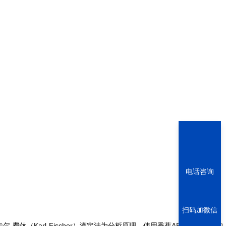
电话咨询
扫码加微信
（Karl-Fischer）滴定法为分析原理，使用香蕉APP下载公司*的