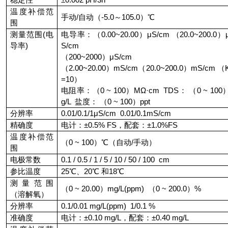
温度补偿范
手动
/
自动（
-5.0
～
105.0
）℃
围
测量范围
(
电
电导率：（
0.00~20.00
）μ
S/cm
（
20.0~200.0
）
导率
)
S/cm
（
200~2000
）μ
S/cm
（
2.00~20.00
）
mS/cm
（
20.0~200.0
）
mS/cm
（
=10
）
电阻率：（
0 ~ 100
）
M
Ω·
cm TDS
： （
0 ~ 100
g/L
盐度： （
0 ~ 100
）
ppt
分辨率
0.01/0.1/1
μ
S/cm 0.01/0.1
mS
/cm
精确度
电计：
±
0.5% FS
，配套：±
1.0%FS
温度补偿范
（
0 ~ 100
）℃（自动
/
手动）
围
电极常数
0.1 / 0.5 / 1 / 5 / 10 / 50 / 100 cm
参比温度
25
℃、
20
℃ 和
18
℃
测量范围
（
0 ~ 20.00
）
mg/L(ppm)
（
0 ~ 200.0
）
%
（溶解氧）
分辨率
0.1/0.01 mg/L(ppm) 1/0.1 %
准确度
电计：
±
0.10 mg/L
，配套：±
0.40 mg/L