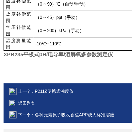
温度补偿范
（
0 ~ 99
）℃（自动
/
手动）
围
盐度补偿范
（
0 ~ 45
）
ppt
（手动）
围
气压补偿范
（
0 ~ 200
）
kPa
（手动）
围
温度测量范
-10
℃
~ 110
℃
围
XPB235
平板式pH/电导率/溶解氧多参数测定仪
P211Z便携式浊度仪
上一个：
返回列表
各种元素原子吸收香蕉APP成人标准溶液
下一个：