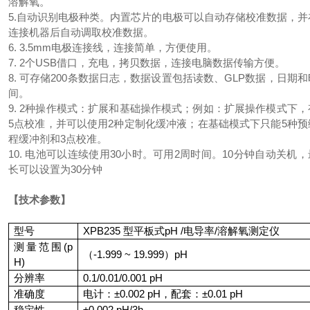
溶解氧。
5.自动识别电极种类。内置芯片的电极可以自动存储校准数据，并
连接机器后自动调取校准数据。
6. 3.5mm电极连接线，连接简单，方便使用。
7. 2个USB借口，充电，拷贝数据，连接电脑数据传输方便。
8. 可存储200条数据日志，数据设置包括读数、GLP数据，日期和
间。
9. 2种操作模式：扩展和基础操作模式；例如：扩展操作模式下，
5点校准，并可以使用2种定制化缓冲液；在基础模式下只能5种预
程缓冲剂和3点校准。
10. 电池可以连续使用30小时。可用2周时间。10分钟自动关机，
长可以设置为30分钟
【技术参数】
型号
XPB235
型平板式
pH /
电导率
/
溶解氧测定仪
测量范围
(p
（
-1.999 ~ 19.999
）
pH
H)
分辨率
0.1/0.01/0.001 pH
准确度
电计：
±
0.002 pH
，配套：±
0.01 pH
稳定性
±
0.002 pH/3h