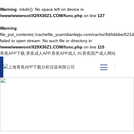
Warning
: mkdir(): No space left on device in
/www/wwwroot/X29X30Z1.COM/func.php
on line
127
Warning
:
网站首页
file_put_contents(./cachefile_yuan/dianliqiju.com/cache/9d/bbbbe/621d
failed to open stream: No such file or directory in
/www/wwwroot/X29X30Z1.COM/func.php
on line
115
产品中心
香蕉APP下载,香蕉成人APP,香蕉APP成人,91香蕉国产成人网站
关于香蕉APP下载
新闻资讯
PRODUCT CENTER
技术支持
产品中心
视频中心