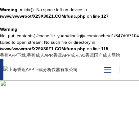
Warning
: mkdir(): No space left on device in
/www/wwwroot/X29X30Z1.COM/func.php
on line
127
Warning
:
网站首页
file_put_contents(./cachefile_yuan/dianliqiju.com/cache/d1/647d0/7104
failed to open stream: No such file or directory in
/www/wwwroot/X29X30Z1.COM/func.php
on line
115
产品中心
香蕉APP下载,香蕉成人APP,香蕉APP成人,91香蕉国产成人网站
关于香蕉APP下载
新闻资讯
PRODUCT CENTER
技术支持
产品中心
视频中心