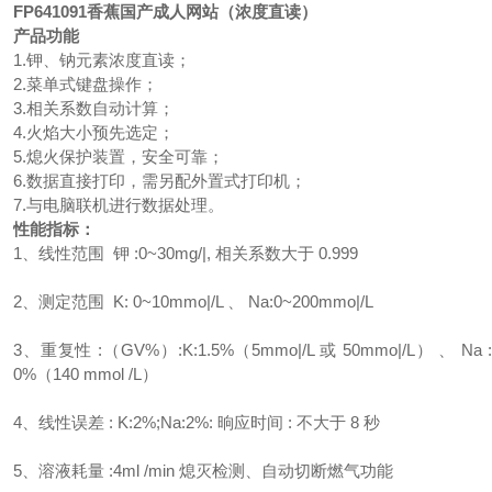
FP641091香蕉国产成人网站（浓度直读）
产品功能
1.钾、钠元素浓度直读；
2.菜单式键盘操作；
3.相关系数自动计算；
4.火焰大小预先选定；
5.熄火保护装置，安全可靠；
6.数据直接打印，需另配外置式打印机；
7.与电脑联机进行数据处理。
性能指标：
1、线性范围 钾 :0~30mg/|, 相关系数大于 0.999
2、测定范围 K: 0~10mmo|/L 、 Na:0~200mmo|/L
3、重复性 :（GV%）:K:1.5%（5mmo|/L 或 50mmo|/L） 、 Na :
0%（140 mmol /L）
4、线性误差 : K:2%;Na:2%: 晌应时间 : 不大于 8 秒
5、溶液耗量 :4ml /min 熄灭检测、自动切断燃气功能