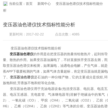
当前位置：
首页
新闻中心
变压器油色谱仪技术指标性能分
资料下载
析
在线留言
变压器油色谱仪技术指标性能分析
联系香蕉APP下载
更新时间：2017-02-22
点击次数：4085
变压器油色谱仪技术指标性能分析
变压器油色谱仪
的作用是在把变压器的热量传给散热片，起到传导
量、散热的作用。如果变压器油漏电了，不好直接拆开变压器去测，而
取变压器油色谱仪来检测，如果漏电，油遇电会电解，产生气体，就是
蕉APP下载要检测的气体，如果气体含量超标，肯定变压器油就是漏电
了。
变压器油色谱仪
是石油的一种分镏产物，它的主要成分是烷烃,环
族饱和烃,芳香族不饱和烃等化合物。
变压器油色谱仪用于充油电器设备(包括变压器、电抗器、电流互
器、电压互感器、充电套管、气体继电器等)溶解于绝缘油中的氢气（
2）、一氧化碳（CO）、甲烷（CH4）、二氧化碳（CO2）、乙烷（C
H6）、乙烯（C2H4）、乙炔（C2H2）等气体的分析。变压器油色谱