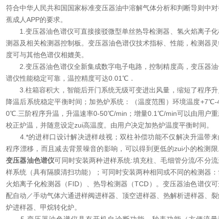
符合中华人民共和国国家标准变压器油中溶解气体分析和判断导则中对
蕉成人APP的要求。
1.变压器油色谱仪可直接接驳微型单丝热导检测器、氢火焰离子化
测器及相关检测器控制板。变压器油色谱仪技术指标、性能，检测器灵
度可与其他色谱仪相媲美。
2.变压器油色谱仪全新集成数字电子电路，控制精度高，变压器油
谱仪性能稳定可靠，温控精度可达0.01℃．
3.柱箱容积大，智能后开门系统无级可变进出风量，缩短了程序升
降温后系统稳定平衡时间；加热炉系统：（温度范围）环境温度+7℃-4
0℃.三阶程序升温，升温速率0-50℃/min；增量0.1℃/min可以由用户
校正炉温，并随意设定zui高温度。由用户决定加热炉温度平衡时间。
4.*的进样口设计解决进样歧视；双柱补偿功能不仅解决升温带来
程序漂移，而且减去背景噪音的影响，可以得到更低的zui小的检测限
变压器油色谱仪
可同时安装两种进样系统:填充柱、毛细管分流/不分流
样系统（具有隔膜清扫功能）；可同时安装两种相同或不同的检测器：
火焰离子化检测器（FID）、热导检测器（TCD）。变压器油色谱仪可
配自动／手动气体六通进样阀进样器、顶空进样器、热解析进样器、裂
炉进样器、甲烷转化炉。