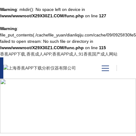
Warning
: mkdir(): No space left on device in
/www/wwwroot/X29X30Z1.COM/func.php
on line
127
Warning
:
网站首页
file_put_contents(./cachefile_yuan/dianliqiju.com/cache/09/0925f/30fe5
failed to open stream: No such file or directory in
/www/wwwroot/X29X30Z1.COM/func.php
on line
115
产品中心
香蕉APP下载,香蕉成人APP,香蕉APP成人,91香蕉国产成人网站
关于香蕉APP下载
新闻资讯
NEWS CENTER
技术支持
新闻中心
视频中心