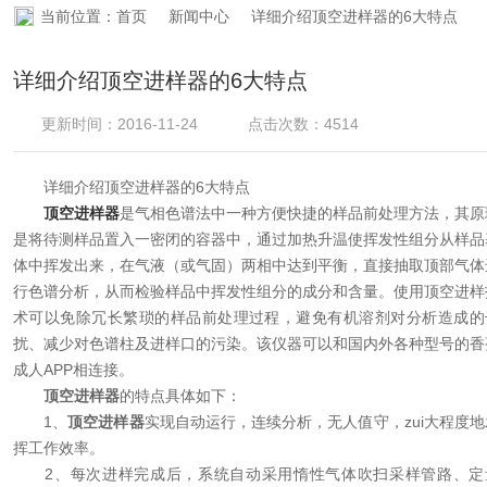
当前位置：
首页
新闻中心
详细介绍顶空进样器的6大特点
资料下载
详细介绍顶空进样器的6大特点
在线留言
更新时间：2016-11-24
点击次数：4514
联系香蕉APP下载
详细介绍顶空进样器的6大特点
顶空进样器
是气相色谱法中一种方便快捷的样品前处理方法，其原
是将待测样品置入一密闭的容器中，通过加热升温使挥发性组分从样品
体中挥发出来，在气液（或气固）两相中达到平衡，直接抽取顶部气体
行色谱分析，从而检验样品中挥发性组分的成分和含量。使用顶空进样
术可以免除冗长繁琐的样品前处理过程，避免有机溶剂对分析造成的
扰、减少对色谱柱及进样口的污染。该仪器可以和国内外各种型号的香
成人APP相连接。
顶空进样器
的特点具体如下：
1、
顶空进样器
实现自动运行，连续分析，无人值守，zui大程度地
挥工作效率。
2、每次进样完成后，系统自动采用惰性气体吹扫采样管路、定