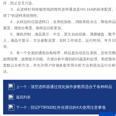
环，防止交叉污染。
3、从进样针到传输管线的惰性进样通道是HS-16A的标准配置。
得了*的进样系统惰性。
4、从样品到仪器进样口，全系统加热，消除系统冷点，降低样品
展宽，增加分离度。使样品分析更加。
5、微机控制，液晶显示，中文，英文自由切换，薄膜键盘，数字
入，液晶可显示：方法参数设置、实时工作状态、运行时间、年月日
等。
6、有一个全面的通电自检程序，样品盘自动定位系统，还有完整
故障报警，故障提示功能。方便分析中遇到的问题及时处理。系统预存
套默认分析方法，并允许用户存储多套常用分析方法和混合运行分析
法。
顶空进样器通过优化操作参数而适合于各种样品
上一个：
返回列表
切记FTIR920红外光谱仪的4大使用注意事项
下一个：