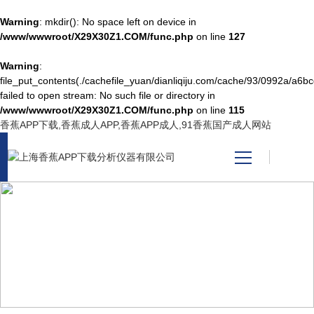
Warning
: mkdir(): No space left on device in
/www/wwwroot/X29X30Z1.COM/func.php
on line
127
Warning
:
网站首页
file_put_contents(./cachefile_yuan/dianliqiju.com/cache/93/0992a/a6bc
failed to open stream: No such file or directory in
/www/wwwroot/X29X30Z1.COM/func.php
on line
115
产品中心
香蕉APP下载,香蕉成人APP,香蕉APP成人,91香蕉国产成人网站
关于香蕉APP下载
新闻资讯
NEWS CENTER
技术支持
新闻中心
视频中心