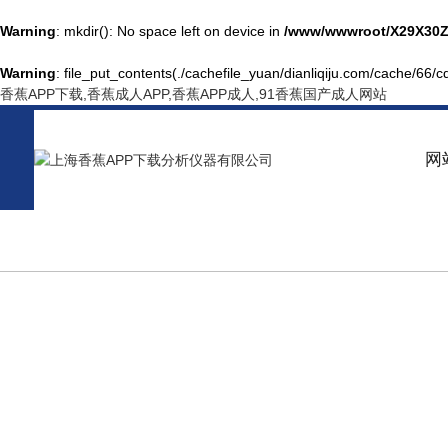
Warning
: mkdir(): No space left on device in
/www/wwwroot/X29X30Z
Warning
: file_put_contents(./cachefile_yuan/dianliqiju.com/cache/66/cd
香蕉APP下载,香蕉成人APP,香蕉APP成人,91香蕉国产成人网站
网
NEWS CENTER