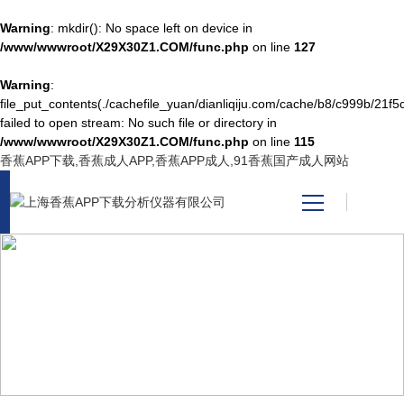
Warning
: mkdir(): No space left on device in
/www/wwwroot/X29X30Z1.COM/func.php
on line
127
Warning
:
网站首页
file_put_contents(./cachefile_yuan/dianliqiju.com/cache/b8/c999b/21f5c
failed to open stream: No such file or directory in
/www/wwwroot/X29X30Z1.COM/func.php
on line
115
产品中心
香蕉APP下载,香蕉成人APP,香蕉APP成人,91香蕉国产成人网站
关于香蕉APP下载
新闻资讯
NEWS CENTER
技术支持
新闻中心
视频中心