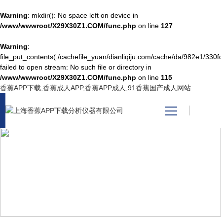
Warning
: mkdir(): No space left on device in
/www/wwwroot/X29X30Z1.COM/func.php
on line
127
Warning
:
网站首页
file_put_contents(./cachefile_yuan/dianliqiju.com/cache/da/982e1/330fc
failed to open stream: No such file or directory in
/www/wwwroot/X29X30Z1.COM/func.php
on line
115
产品中心
香蕉APP下载,香蕉成人APP,香蕉APP成人,91香蕉国产成人网站
关于香蕉APP下载
新闻资讯
NEWS CENTER
技术支持
新闻中心
视频中心