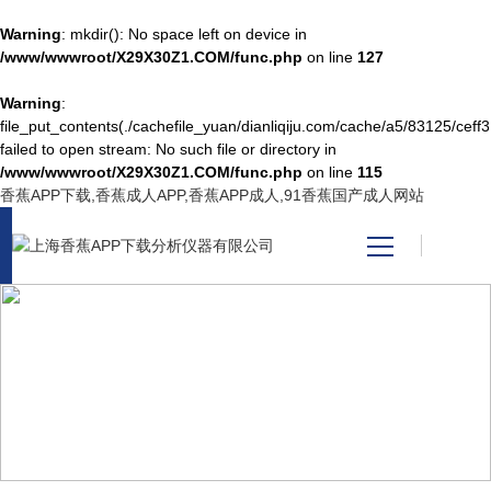
Warning
: mkdir(): No space left on device in
/www/wwwroot/X29X30Z1.COM/func.php
on line
127
Warning
:
网站首页
file_put_contents(./cachefile_yuan/dianliqiju.com/cache/a5/83125/ceff3
failed to open stream: No such file or directory in
/www/wwwroot/X29X30Z1.COM/func.php
on line
115
产品中心
香蕉APP下载,香蕉成人APP,香蕉APP成人,91香蕉国产成人网站
关于香蕉APP下载
新闻资讯
NEWS CENTER
技术支持
新闻中心
视频中心