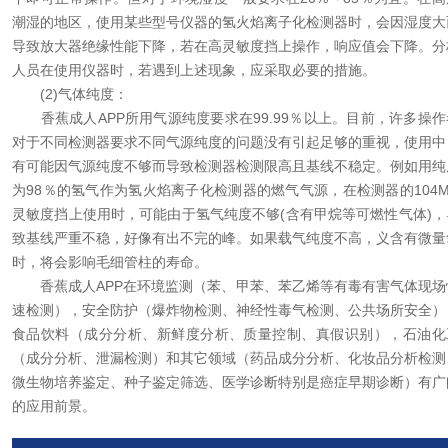
潮湿的地区，使用某些型号仪器的氢火焰离子化检测器时，会因湿度大
导致放大器绝缘性能下降，若在高灵敏度挡上操作，响应值会下降。分
人员在使用仪器时，若遇到上述现象，应采取必要的措施。
(2)气体纯度：
香蕉成人APP所用气源纯度要求在99.99％以上。目前，许多操作
对于不同检测器要求不同气源纯度的问题没有引起足够的重视，使用中
有可能因气源纯度不够而导致检测器检测限高且基线不稳定。例如用纯
为98％的氢气作为氢火焰离子化检测器的燃气气源，在检测器的104M
灵敏度挡上使用时，可能由于氢气纯度不够(含有甲烷等可燃性气体)，
致基线严重不稳，好像有出不完的峰。如果载气纯度不高，义含有微量
时，将会影响毛细管柱的寿命。
香蕉成人APP在环境监测（苯、甲苯、苯乙烯等有毒有害气体现场
速检测），安全防护（爆炸物检测、神经性毒气检测、公共场所安全）
食品饮料（成分分析、新鲜度分析、质量控制、真假识别），石油化
（成分分析、泄漏检测）和其它领域（药品成分分析、化妆品分析检测
微生物培养鉴定、种子鉴定筛选、医学诊断特别是癌症早期诊断）有广
的应用前景。