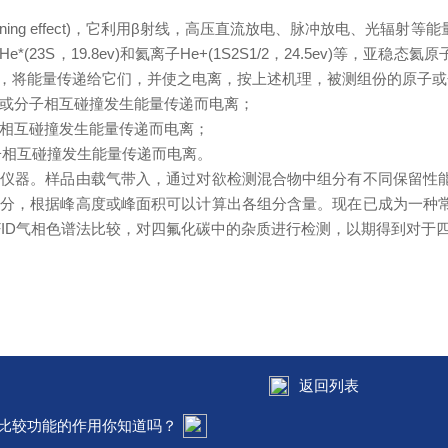
ng effect)，它利用β射线，高压直流放电、脉冲放电、光辐
23S，19.8ev)和氦离子He+(1S2S1/2，24.5ev)等
，将能量传递给它们，并使之电离，按上述机理，被测组份的原子或
或分子相互碰撞发生能量传递而电离；
子相互碰撞发生能量传递而电离；
分子相互碰撞发生能量传递而电离。
器。样品由载气带入，通过对欲检测混合物中组分有不同保留性能
组分，根据峰高度或峰面积可以计算出各组分含量。现在已成为一种
FID气相色谱法比较，对四氟化碳中的杂质进行检测，以期得到对
返回列表
比较功能的作用你知道吗？