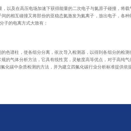
射等能量，以及在高压电场加速下获得能量的二次电子与氦原子碰撞，将载
，亚稳态氦原子间的相互碰撞又将部份的亚稳态氦激发为氦离子，放出电子，各
分子的电离方式大致有：
的色谱柱，使各组分分离，依次导入检测器，以得到各组分的检测
常规的气体分析方法，它具有线性宽，灵敏度高等优点，对于高纯气
于四氟化碳中杂质检测的方法，并为建立四氟化碳行业分析标准提供依