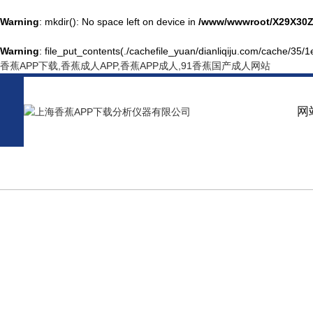
Warning
: mkdir(): No space left on device in
/www/wwwroot/X29X30Z
Warning
: file_put_contents(./cachefile_yuan/dianliqiju.com/cache/35/1e
香蕉APP下载,香蕉成人APP,香蕉APP成人,91香蕉国产成人网站
网
NEWS CENTER