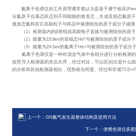
氦离子色谱仪的工作原理通常都认为是基于潘宁效应(Penni
分氦原子自基态跃迁到不同能级的激发态，生成亚稳态氦原子He*(
激发态氦和其它高能粒子与样品中被测组份的原子或分子碰撞
（1）检测器内的β射线或高能电子直接与被测组份的原子
（2）能量为19.8ev的亚稳态He*与被测组份的原子或分
（3）能量为24.5ev的氦离子He+与被测组份的原子或
氦离子色谱仪是一种对混合气体中各组分进行分析检测的仪
按照导入检测器的先后次序，经过对比，可以区别出是什么
的分析和其他检测器相比，优势相当明显。经过和常规TCD+
上一个：
GN氮气发生器整体结构及使用方法
下一个：
便携色谱仪多图