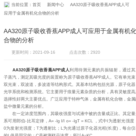
当前位置：
首页
新闻中心
AA320原子吸收香蕉APP成人可
资料下载
应用于金属有机化合物的分析
在线留言
AA320原子吸收香蕉APP成人可应用于金属有机
合物的分析
联系香蕉APP下载
更新时间：2021-09-16
点击次数：2920
AA320原子吸收香蕉APP成人
利用待测元素的共振辐射，通过其
子蒸汽，测定其吸光度的装置称为原子吸收香蕉APP成人。它有单光束
双光束，双波道，多波道等结构形式。其基本结构包括光源，原子化器
光学系统和检测系统。它主要用于痕量元素杂质的分析，具有灵敏度高
选择性好两大主要优点。广泛应用于特种气体，金属有机化合物，金属
盐中微量元素的分析。
在一定浓度范围内，其吸收强度与试液中被的含量成正比。其定量
系可用郎伯-比耳定律，A= -lg I/I o= -lgT = KCL ，式中I为透射光强度
0为发射光强度；T为透射比；L为光通过原子化器光程(长度)，每台仪
的L值是固定的；C是被测样品浓度；所以A=KC。