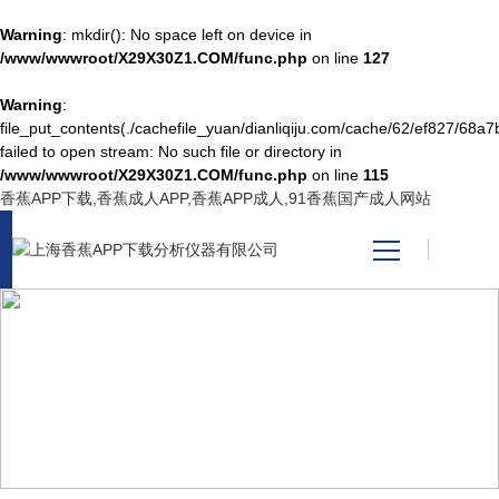
Warning
: mkdir(): No space left on device in
/www/wwwroot/X29X30Z1.COM/func.php
on line
127
Warning
:
网站首页
file_put_contents(./cachefile_yuan/dianliqiju.com/cache/62/ef827/68a7b
failed to open stream: No such file or directory in
/www/wwwroot/X29X30Z1.COM/func.php
on line
115
产品中心
香蕉APP下载,香蕉成人APP,香蕉APP成人,91香蕉国产成人网站
关于香蕉APP下载
新闻资讯
NEWS CENTER
技术支持
新闻中心
视频中心