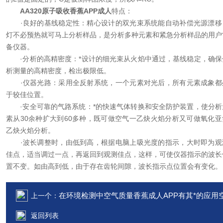
AA320原子吸收香蕉APP成人
特点：
·良好的基线稳定性：精心设计的双光束系统能自动补偿光源漂移
灯不必预热就可马上分析样品，是分析多种元素和紧急分析样品的用户
备仪器。
·分析的高精密度：*设计的细光束从火焰中通过，基线稳定，确保
析测量的高精密度，检出极限低。
·仪器光路：采用全反射系统，一个元素对光后，所有元素成象都
于较佳位置。
·安全可靠的气路系统：*的快速气体转换和安全防护装置，使分析
素从30余种扩大到60多种，既可做空气一乙炔火焰分析又可做氧化亚
乙炔火焰分析。
·波长调整时，由低到高，根据电脑上吸光度的指示，大时即为观
佳点，适当调过一点，再返回到观测佳点，这样，可使仪器指示的波长
置不变。如由高到低，由于存在齿轮间隙，波长指示点位置会有变化。
在环境检测中空气质量香蕉成人APP有其*的应用
上一个：
返回列表