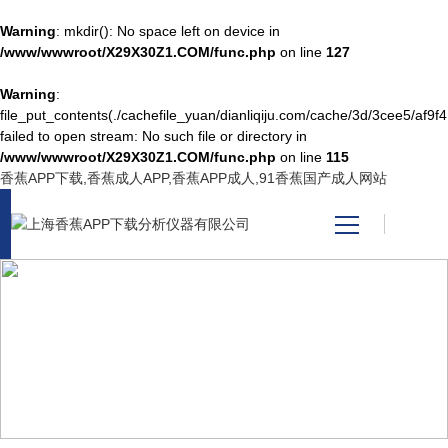
Warning
: mkdir(): No space left on device in
/www/wwwroot/X29X30Z1.COM/func.php
on line
127
Warning
:
网站首页
file_put_contents(./cachefile_yuan/dianliqiju.com/cache/3d/3cee5/af9f4
failed to open stream: No such file or directory in
/www/wwwroot/X29X30Z1.COM/func.php
on line
115
产品中心
香蕉APP下载,香蕉成人APP,香蕉APP成人,91香蕉国产成人网站
关于香蕉APP下载
新闻资讯
NEWS CENTER
技术支持
新闻中心
视频中心