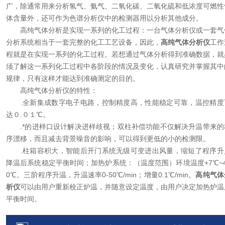
广，除通常用来分析氢气、氨气、二氧化碳、二氧化硫和低浓度可燃性
体含量外，还可作为色谱分析仪中的检测器用以分析其他成分。
高纯气体分析是实现一系列的化工过程：一台气体分析仪或一套气
分析系统相当于一套完整的化工工艺设备，因此，
高纯气体分析仪
工作
程就是在实现一系列的化工过程。若想通过气体分析得到准确数据，就
须了解这一系列化工过程中各阶段的情况及变化，认真研究并掌握其中
规律，只有这样才能达到准确测定的目的。
高纯气体分析仪的特性：
.全新集成数字电子电路，控制精度高，性能稳定可靠，温控精度
达０.０１℃。
.*的进样口设计解决进样歧视；双柱补偿功能不仅解决升温带来的
序漂移，而且减去背景噪音的影响，可以得到更低的小的检测限。
.柱箱容积大，智能后开门系统无级可变进出风量，缩短了程序升
降温后系统稳定平衡时间；加热炉系统：（温度范围）环境温度+7℃~4
0℃。三阶程序升温，升温速率0-50℃/min；增量0.1℃/min。
高纯气体
析仪
可以由用户重新校正炉温，并随意设定温度，由用户决定加热炉温
平衡时间。