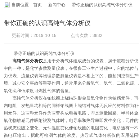
当前位置：
首页
新闻中心
带你正确的认识高纯气体分析仪
资料下载
带你正确的认识高纯气体分析仪
在线留言
更新时间：2019-10-15
点击次数：3832
联系香蕉APP下载
带你正确的认识高纯气体分析仪
高纯气体分析仪
是用于分析气体组成成分的仪表，属于流程分析仪
中的一种，是化学参数测量仪表，在很多工业生产过程中，它的地位与
力仪表、流量仪表等物理参数测量仪表是不相上下的，能起到控制生产
境、减少安全事故等重要作用，通常用来分析氢气、氨气、二氧化碳、
氧化硫和低浓度可燃性气体的含量。
高纯气体分析仪在铂线圈上烧结珠形金属氧化物作为敏感元件，再
内电阻、发热量均相等的同样铂线圈上绕结对气体无反应的材料作为补
用元件。这两种元件作为两臂构成电桥电路，即是测量回路。半导体金
氧化物敏感元件吸附被测气体时，电导率和热导率即发生变化，元件的
热状态也随之变化。元件温度变化使铂线圈的电阻变化，电桥遂有一不
衡电压输出，据此可检测气体的浓度。热导式气体分析仪的应用范围