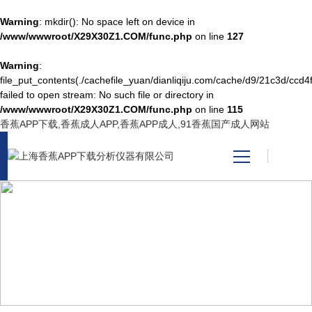
Warning
: mkdir(): No space left on device in
/www/wwwroot/X29X30Z1.COM/func.php
on line
127
Warning
:
网站首页
file_put_contents(./cachefile_yuan/dianliqiju.com/cache/d9/21c3d/ccd4f
failed to open stream: No such file or directory in
/www/wwwroot/X29X30Z1.COM/func.php
on line
115
产品中心
香蕉APP下载,香蕉成人APP,香蕉APP成人,91香蕉国产成人网站
关于香蕉APP下载
新闻资讯
NEWS CENTER
技术支持
新闻中心
视频中心