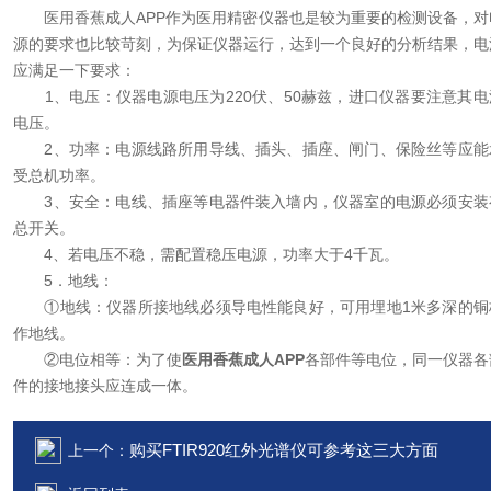
医用香蕉成人APP作为医用精密仪器也是较为重要的检测设备，对
源的要求也比较苛刻，为保证仪器运行，达到一个良好的分析结果，电
应满足一下要求：
1、电压：仪器电源电压为220伏、50赫兹，进口仪器要注意其电
电压。
2、功率：电源线路所用导线、插头、插座、闸门、保险丝等应能
受总机功率。
3、安全：电线、插座等电器件装入墙内，仪器室的电源必须安装
总开关。
4、若电压不稳，需配置稳压电源，功率大于4千瓦。
5．地线：
①地线：仪器所接地线必须导电性能良好，可用埋地1米多深的铜
作地线。
②电位相等：为了使
医用香蕉成人APP
各部件等电位，同一仪器各
件的接地接头应连成一体。
购买FTIR920红外光谱仪可参考这三大方面
上一个：