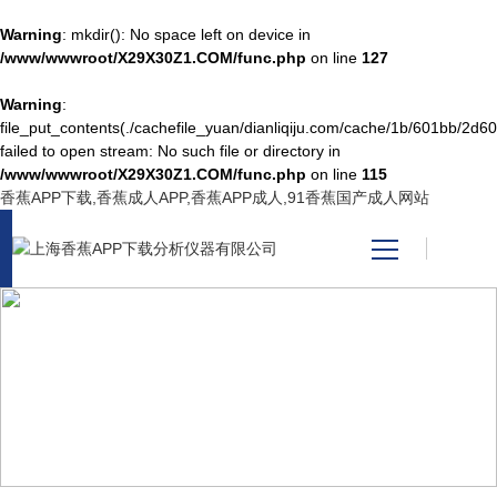
Warning
: mkdir(): No space left on device in
/www/wwwroot/X29X30Z1.COM/func.php
on line
127
Warning
:
网站首页
file_put_contents(./cachefile_yuan/dianliqiju.com/cache/1b/601bb/2d60f
failed to open stream: No such file or directory in
/www/wwwroot/X29X30Z1.COM/func.php
on line
115
产品中心
香蕉APP下载,香蕉成人APP,香蕉APP成人,91香蕉国产成人网站
关于香蕉APP下载
新闻资讯
NEWS CENTER
技术支持
新闻中心
视频中心